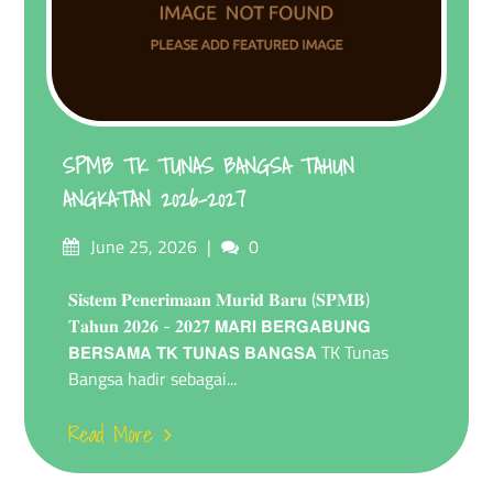
SPMB TK TUNAS BANGSA TAHUN
ANGKATAN 2026-2027
Posted
Comments
June 25, 2026
0
on
𝐒𝐢𝐬𝐭𝐞𝐦 𝐏𝐞𝐧𝐞𝐫𝐢𝐦𝐚𝐚𝐧 𝐌𝐮𝐫𝐢𝐝 𝐁𝐚𝐫𝐮 (𝐒𝐏𝐌𝐁)
𝐓𝐚𝐡𝐮𝐧 𝟐𝟎𝟐𝟔 - 𝟐𝟎𝟐𝟕 𝗠𝗔𝗥𝗜 𝗕𝗘𝗥𝗚𝗔𝗕𝗨𝗡𝗚
𝗕𝗘𝗥𝗦𝗔𝗠𝗔 𝗧𝗞 𝗧𝗨𝗡𝗔𝗦 𝗕𝗔𝗡𝗚𝗦𝗔 TK Tunas
Bangsa hadir sebagai...
Read More