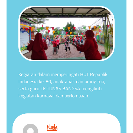
Kegiatan dalam memperingati HUT Republik
Indonesia ke-80, anak-anak dan orang tua,
serta guru TK TUNAS BANGSA mengikuti
kegiatan karnaval dan perlombaan.
Nada