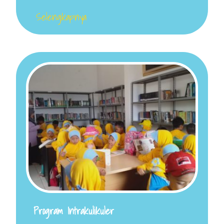
Selengkapnya
Program Intrakulikuler