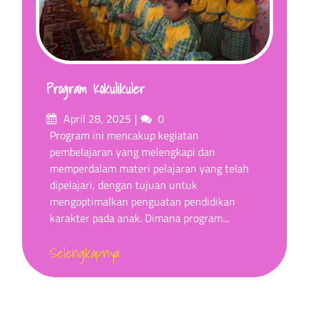
Program Kokulikuler
Posted
Comments
April 28, 2025
0
on
Program ini mencakup kegiatan
pembelajaran yang melengkapi dan
memperdalam materi pelajaran yang telah
dipelajari, dengan tujuan untuk
mengoptimalkan penguatan pendidikan
karakter pada anak. Dimana program...
Selengkapnya