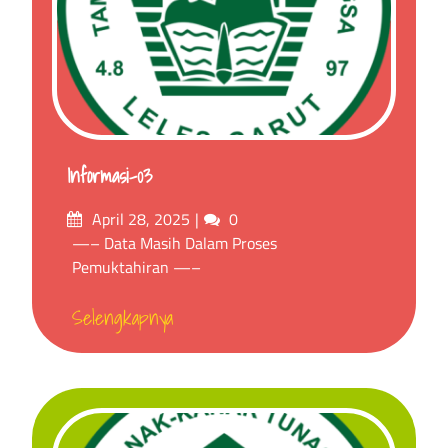
Informasi-03
Posted
Comments
April 28, 2025
0
on
—– Data Masih Dalam Proses
Pemuktahiran —–
Selengkapnya