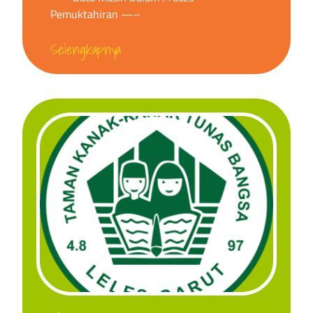
Pemuktahiran —–
Selengkapnya