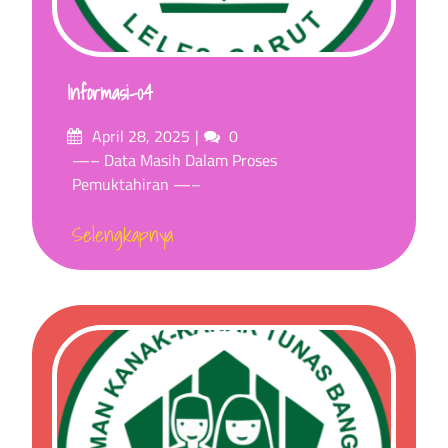
Informasi-04
Posted
Comments
April 28, 2025
0
on
—– Data Masih Dalam Proses
Pemuktahiran —–
Selengkapnya