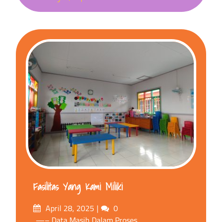
Fasilitas Yang Kami Miliki
Posted
Comments
April 28, 2025
0
on
—– Data Masih Dalam Proses