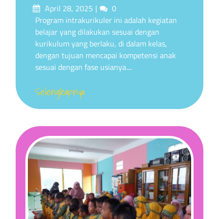
Posted
Comments
April 28, 2025
0
on
Program intrakurikuler ini adalah kegiatan
belajar yang dilakukan sesuai dengan
kurikulum yang berlaku, di dalam kelas,
dengan tujuan mencapai kompetensi anak
sesuai dengan fase usianya....
Selengkapnya