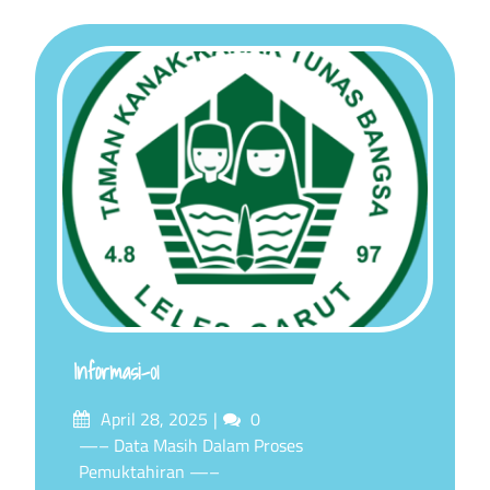
Informasi-01
Posted
Comments
April 28, 2025
0
on
—– Data Masih Dalam Proses
Pemuktahiran —–