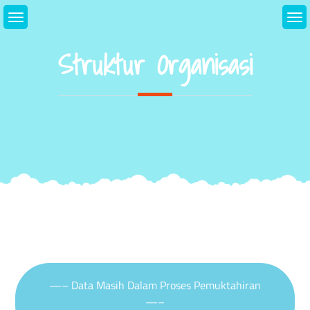
Skip
to
content
Struktur Organisasi
—– Data Masih Dalam Proses Pemuktahiran
—–