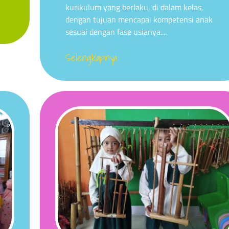
kurikulum yang berlaku, di dalam kelas,
dengan tujuan mencapai kompetensi anak
sesuai dengan fase usianya....
Selengkapnya