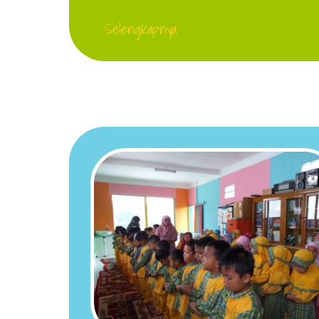
Selengkapnya