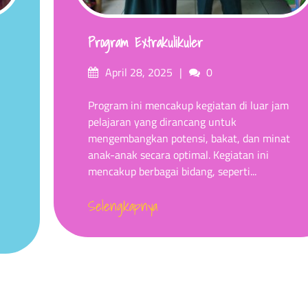
Program Extrakulikuler
Posted
Comments
April 28, 2025
0
on
Program ini mencakup kegiatan di luar jam
pelajaran yang dirancang untuk
mengembangkan potensi, bakat, dan minat
anak-anak secara optimal. Kegiatan ini
mencakup berbagai bidang, seperti...
Selengkapnya