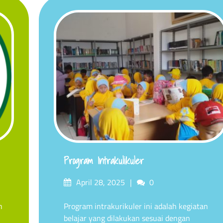
Program Intrakulikuler
Posted
Comments
April 28, 2025
0
on
n
Program intrakurikuler ini adalah kegiatan
belajar yang dilakukan sesuai dengan