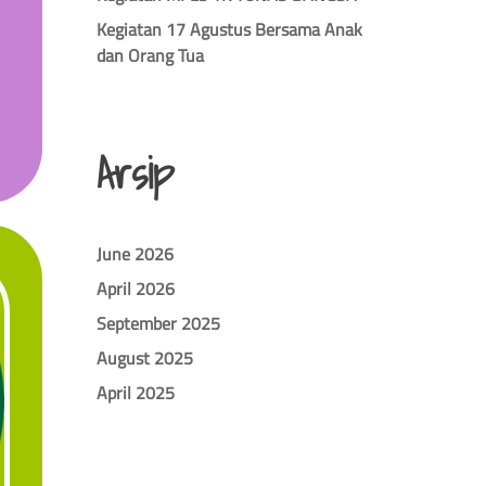
Kegiatan 17 Agustus Bersama Anak
dan Orang Tua
Arsip
June 2026
April 2026
September 2025
August 2025
April 2025