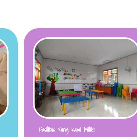
Fasilitas Yang Kami Miliki