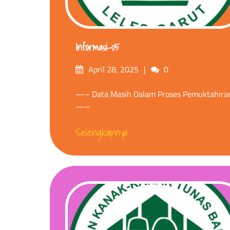
Informasi-05
Posted
Comments
April 28, 2025
0
on
—– Data Masih Dalam Proses Pemuktahira
—–
Selengkapnya